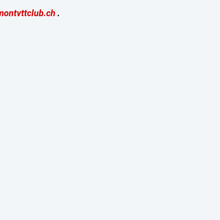
montvttclub.ch
.