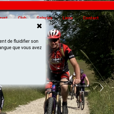
evet
Club
Galeries
Liens
Contact
nt de fluidifier son
langue que vous avez